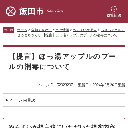
ペ
メ
ー
ニ
ジ
ュ
閲
の
ー
覧
先
を
補
ホーム
>
分類でさがす
>
市政情報
>
やらまいか提言
>
いきいきと暮ら
現在地
頭
飛
助
せるまちづくり
【提言】ほっ湯アップルのプールの消毒について
で
ば
す。
し
本
て
文
【提言】ほっ湯アップルのプー
本
文
ルの消毒について
へ
ページID：52023207
更新日：2024年2月26日更新
ページ内目次
やらまいか提言箱にいただいた提案内容