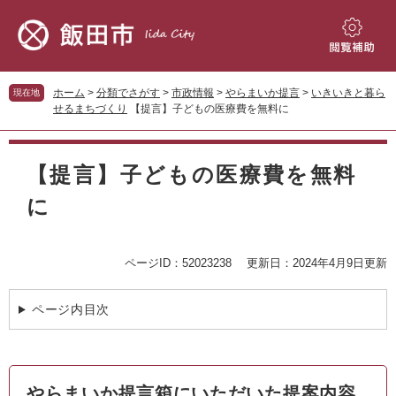
ペ
メ
ー
ニ
ジ
ュ
閲
の
ー
覧
先
を
補
ホーム
>
分類でさがす
>
市政情報
>
やらまいか提言
>
いきいきと暮ら
現在地
頭
飛
助
せるまちづくり
【提言】子どもの医療費を無料に
で
ば
す。
し
本
て
文
【提言】子どもの医療費を無料
本
文
に
へ
ページID：52023238
更新日：2024年4月9日更新
ページ内目次
やらまいか提言箱にいただいた提案内容