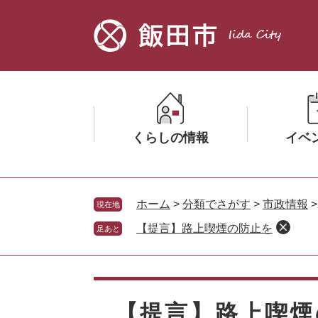
ペ
メ
ー
ニ
ジ
ュ
の
ー
先
を
頭
飛
で
ば
す。
し
くらしの情報
イベ
て
本
文
メ
メ
へ
ニ
ニ
ホーム
>
分類でさがす
>
市政情報
現在地
ュ
ュ
【提言】路上喫煙の防止を
足あと
ー
ー
を
を
ひ
ひ
本
ら
ら
文
く
く
【提言】路上喫煙