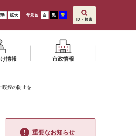
標準
拡大
白
黒
青
背景色
ID・検索
向け情報
市政情報
メ
ニ
上喫煙の防止を
ュ
ー
を
ひ
ら
く
重要なお知らせ