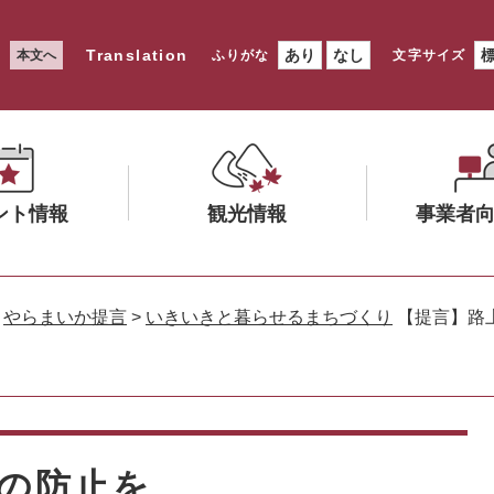
Translation
あり
なし
本文へ
ふりがな
文字サイズ
ント情報
観光情報
事業者
メ
メ
ニ
ニ
>
やらまいか提言
>
いきいきと暮らせるまちづくり
【提言】路
ュ
ュ
ー
ー
を
を
ひ
ひ
ら
ら
く
く
の防止を