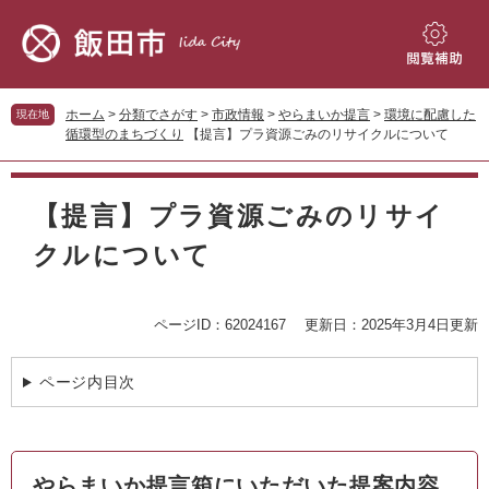
ペ
メ
ー
ニ
ジ
ュ
閲
の
ー
覧
先
を
補
ホーム
>
分類でさがす
>
市政情報
>
やらまいか提言
>
環境に配慮した
現在地
頭
飛
助
循環型のまちづくり
【提言】プラ資源ごみのリサイクルについて
で
ば
す。
し
本
て
文
【提言】プラ資源ごみのリサイ
本
文
クルについて
へ
ページID：62024167
更新日：2025年3月4日更新
ページ内目次
やらまいか提言箱にいただいた提案内容