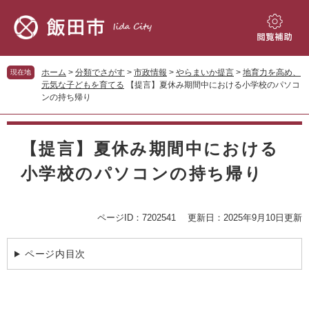
ペ
メ
ー
ニ
ジ
ュ
閲
の
ー
覧
先
を
補
ホーム
>
分類でさがす
>
市政情報
>
やらまいか提言
>
地育力を高め、
現在地
頭
飛
助
元気な子どもを育てる
【提言】夏休み期間中における小学校のパソコ
で
ば
ンの持ち帰り
す。
し
て
本
本
文
【提言】夏休み期間中における
文
へ
小学校のパソコンの持ち帰り
ページID：7202541
更新日：2025年9月10日更新
ページ内目次