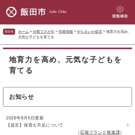
ペ
メ
ー
ニ
ジ
ュ
閲
の
ー
覧
先
を
補
ホーム
>
分類でさがす
>
市政情報
>
やらまいか提言
>
地育力を高め、
現在地
頭
飛
助
元気な子どもを育てる
で
ば
す。
し
本
て
文
地育力を高め、元気な子どもを
本
文
育てる
へ
お知らせ
2026年8月6日更新
【提言】保育士不足について
広報ブランド推進課