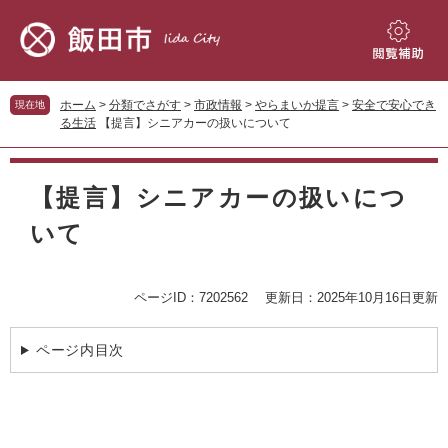
ペ
メ
ー
ニ
ジ
ュ
閲
の
ー
覧
先
を
補
ホーム
>
分類でさがす
>
市政情報
>
やらまいか提言
>
安全で安心でき
現在地
頭
飛
助
る生活
【提言】シニアカーの扱いについて
で
ば
す。
し
本
て
文
【提言】シニアカーの扱いにつ
本
文
いて
へ
ページID：7202562
更新日：2025年10月16日更新
ページ内目次