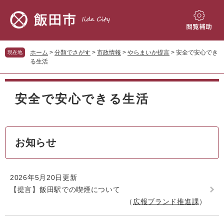
ペ
メ
ー
ニ
ジ
ュ
閲
の
ー
覧
先
を
補
ホーム
>
分類でさがす
>
市政情報
>
やらまいか提言
>
安全で安心でき
現在地
頭
飛
助
る生活
で
ば
す。
し
本
て
文
安全で安心できる生活
本
文
へ
お知らせ
2026年5月20日更新
【提言】飯田駅での喫煙について
広報ブランド推進課