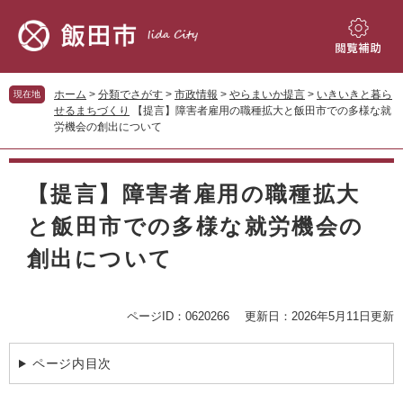
ペ
メ
ー
ニ
ジ
ュ
閲
の
ー
覧
先
を
補
ホーム
>
分類でさがす
>
市政情報
>
やらまいか提言
>
いきいきと暮ら
現在地
頭
飛
助
せるまちづくり
【提言】障害者雇用の職種拡大と飯田市での多様な就
で
ば
労機会の創出について
す。
し
て
本
本
文
【提言】障害者雇用の職種拡大
文
へ
と飯田市での多様な就労機会の
創出について
ページID：0620266
更新日：2026年5月11日更新
ページ内目次