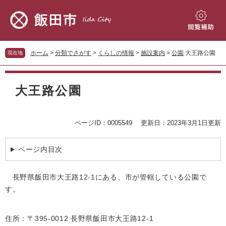
ペ
メ
ー
ニ
ジ
ュ
閲
の
ー
覧
先
を
補
ホーム
>
分類でさがす
>
くらしの情報
>
施設案内
>
公園
大王路公園
現在地
頭
飛
助
で
ば
本
す。
し
文
大王路公園
て
本
文
へ
ページID：0005549
更新日：2023年3月1日更新
ページ内目次
長野県飯田市大王路12-1にある、市が管轄している公園で
す。
住所：〒395-0012 長野県飯田市大王路12-1