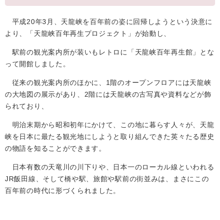
平成20年3月、天龍峡を百年前の姿に回帰しようという決意に
より、「天龍峡百年再生プロジェクト」が始動し、
駅前の観光案内所が装いもレトロに「天龍峡百年再生館」とな
って開館しました。
従来の観光案内所のほかに、1階のオープンフロアには天龍峡
の大地図の展示があり、2階には天龍峡の古写真や資料などが飾
られており、
明治末期から昭和初年にかけて、この地に暮らす人々が、天龍
峡を日本に最たる観光地にしようと取り組んできた英々たる歴史
の物語を知ることができます。
日本有数の天竜川の川下りや、日本一のローカル線といわれる
JR飯田線、そして橋や駅、旅館や駅前の街並みは、まさにこの
百年前の時代に形づくられました。