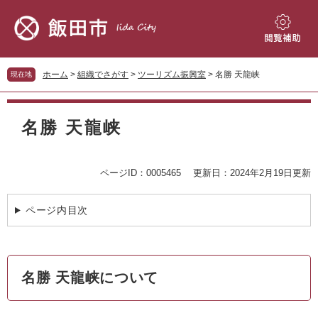
ペ
メ
ー
ニ
ジ
ュ
閲
の
ー
覧
先
を
補
ホーム
>
組織でさがす
>
ツーリズム振興室
>
名勝 天龍峡
現在地
頭
飛
助
で
ば
本
す。
し
文
名勝 天龍峡
て
本
文
へ
ページID：0005465
更新日：2024年2月19日更新
ページ内目次
名勝 天龍峡について