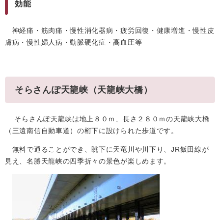
効能
神経痛・筋肉痛・慢性消化器病・疲労回復・健康増進・慢性皮
膚病・慢性婦人病・動脈硬化症・高血圧等
そらさんぽ天龍峡（天龍峡大橋）
そらさんぽ天龍峡は地上８０ｍ、長さ２８０ｍの天龍峡大橋
（三遠南信自動車道）の桁下に設けられた歩道です。
無料で通ることができ、眺下に天竜川や川下り、JR飯田線が
見え、名勝天龍峡の四季折々の景色が楽しめます。