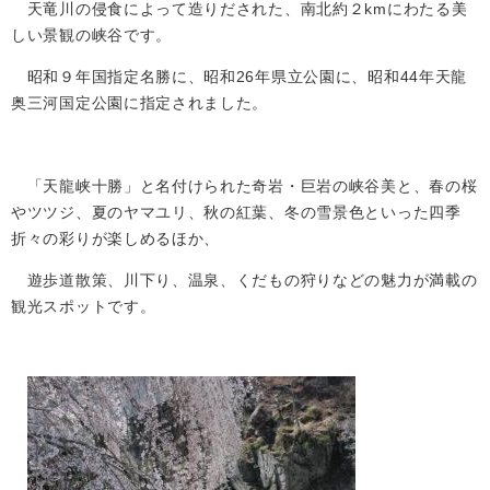
天竜川の侵食によって造りだされた、南北約２kmにわたる美
しい景観の峡谷です。
昭和９年国指定名勝に、昭和26年県立公園に、昭和44年天龍
奥三河国定公園に指定されました。
「天龍峡十勝」と名付けられた奇岩・巨岩の峡谷美と、春の桜
やツツジ、夏のヤマユリ、秋の紅葉、冬の雪景色といった四季
折々の彩りが楽しめるほか、
遊歩道散策、川下り、温泉、くだもの狩りなどの魅力が満載の
観光スポットです。