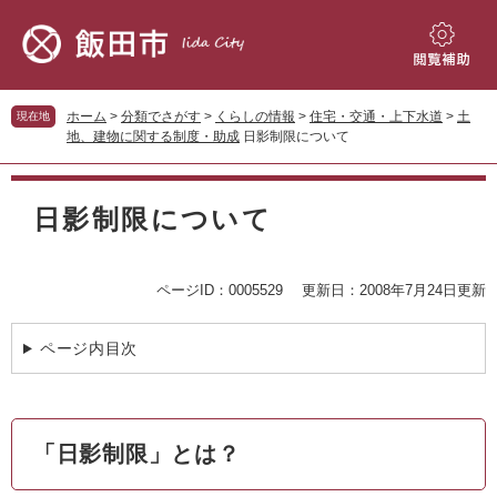
ペ
メ
ー
ニ
ジ
ュ
閲
の
ー
覧
先
を
補
ホーム
>
分類でさがす
>
くらしの情報
>
住宅・交通・上下水道
>
土
現在地
頭
飛
助
地、建物に関する制度・助成
日影制限について
で
ば
す。
し
本
て
文
日影制限について
本
文
へ
ページID：0005529
更新日：2008年7月24日更新
ページ内目次
「日影制限」とは？