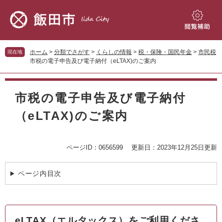
ペ
メ
ー
ニ
ジ
ュ
閲
の
ー
覧
先
を
補
ホーム
>
分類でさがす
>
くらしの情報
>
税・保険・国民年金
>
市民税
現在地
頭
飛
助
市税の電子申告及び電子納付（eLTAX)のご案内
で
ば
す。
し
本
て
文
市税の電子申告及び電子納付
本
文
（eLTAX)のご案内
へ
ページID：0656599
更新日：2023年12月25日更新
ページ内目次
eLTAX（エルタックス）をご利用くださ