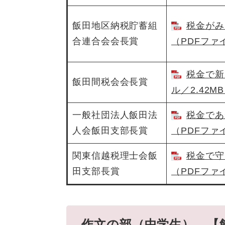
飯田地区納税貯蓄組
税金がみ
合連合会会長賞
（PDFファイ
税金で新
飯田間税会会長賞
ル／2.42M
一般社団法人飯田法
税金であ
人会飯田支部長賞
（PDFファイ
関東信越税理士会飯
税金で守
田支部長賞
（PDFファイ
作文の部（中学生） 【