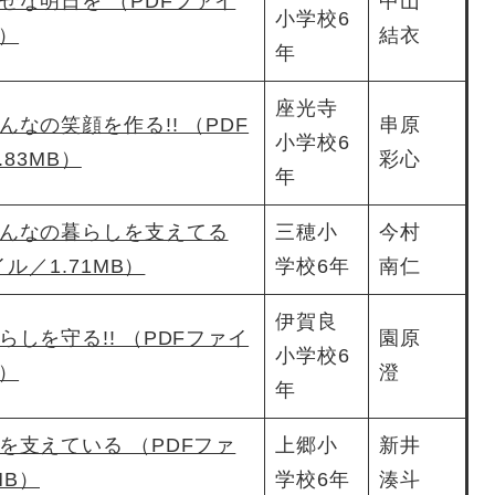
せな明日を （PDFファイ
中山
小学校6
B）
結衣
年
座光寺
んなの笑顔を作る!! （PDF
串原
小学校6
83MB）
彩心
年
んなの暮らしを支えてる
三穂小
今村
ル／1.71MB）
学校6年
南仁
伊賀良
らしを守る!! （PDFファイ
園原
小学校6
B）
澄
年
を支えている （PDFファ
上郷小
新井
MB）
学校6年
湊斗