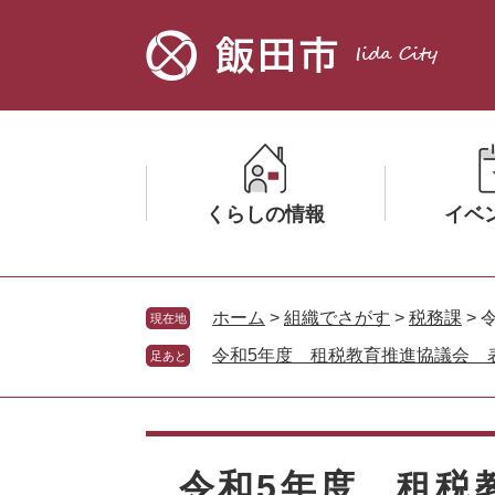
ペ
メ
ー
ニ
ジ
ュ
の
ー
先
を
頭
飛
で
ば
す。
し
くらしの情報
イベ
て
本
文
メ
メ
へ
ニ
ニ
ホーム
>
組織でさがす
>
税務課
>
現在地
ュ
ュ
令和5年度 租税教育推進協議会 
足あと
ー
ー
を
を
ひ
ひ
本
ら
ら
文
く
く
令和5年度 租税