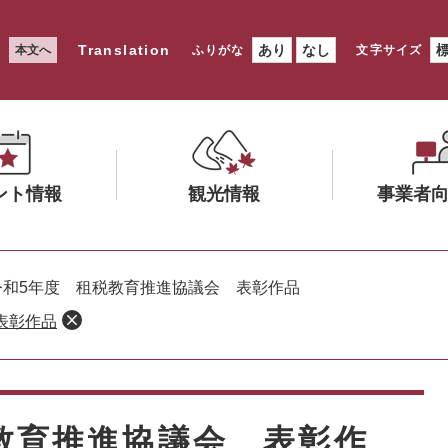
Translation
あり
なし
本文へ
ふりがな
文字サイズ
ント情報
観光情報
事業者
メ
メ
ニ
ニ
令和5年度 租税教育推進協議会 表彰作品
ュ
ュ
表彰作品
ー
ー
を
を
ひ
ひ
ら
ら
く
く
教育推進協議会 表彰作