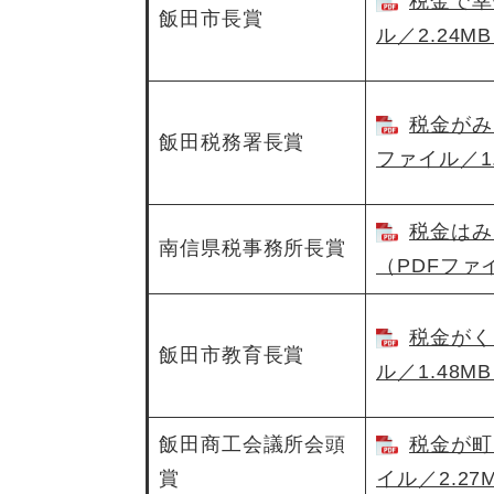
税金で幸
飯田市長賞
ル／2.24M
税金がみ
飯田税務署長賞
ファイル／1.
税金はみ
南信県税事務所長賞
（PDFファイ
税金がく
飯田市教育長賞
ル／1.48M
飯田商工会議所会頭
税金が町
賞
イル／2.27