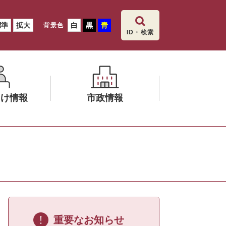
標準
拡大
白
黒
青
背景色
ID・検索
向け情報
市政情報
メ
ニ
ュ
ー
を
ひ
ら
く
重要なお知らせ