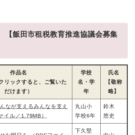
 【飯田市租税教育推進協議会募集
作品名
学校
氏名
クリックすると、ご覧いた
名・学
【敬称
だけます）
年
略】
んなが支えるみんなを支え
丸山小
鈴木
ァイル／1.79MB）
学校6年
悠史
下久堅