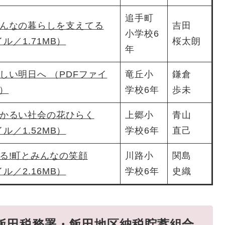
追手町
んなの暮らしを支えてる
吉田
小学校6
ル／1.71MB）
桜太朗
年
しい明日へ （PDFファイ
竜丘小
鎌倉
B）
学校6年
歩未
かるい社会の花ひらく
上郷小
青山
ル／1.52MB）
学校6年
直己
る!町とみんなの笑顔
川路小
関島
ル／2.16MB）
学校6年
史織
飯田税務署・飯田地区納税貯蓄組合