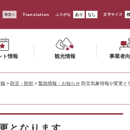
Translation
あり
なし
本文へ
ふりがな
文字サイズ
ント情報
観光情報
事業者
メ
メ
ニ
ニ
情報
>
防災・防犯
>
緊急情報・お知らせ
防災気象情報が変更と
ュ
ュ
ー
ー
を
を
ひ
ひ
ら
ら
く
く
更となります