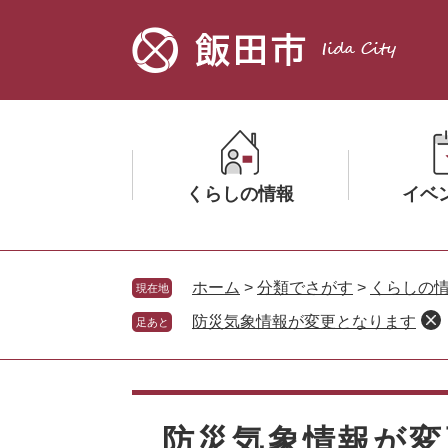
ペ
メ
ー
ニ
ジ
ュ
の
ー
先
を
頭
飛
で
ば
す。
し
くらしの情報
イベ
て
本
文
メ
メ
へ
ニ
ニ
ホーム
>
分類でさがす
>
くらしの
現在地
ュ
ュ
防災気象情報が変更となります
足あと
ー
ー
を
を
ひ
ひ
本
ら
ら
文
く
く
防災気象情報が変