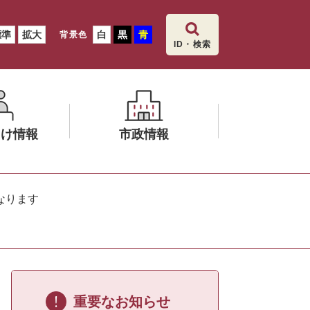
標準
拡大
白
黒
青
背景色
ID・検索
向け情報
市政情報
メ
ニ
なります
ュ
ー
を
ひ
ら
く
重要なお知らせ