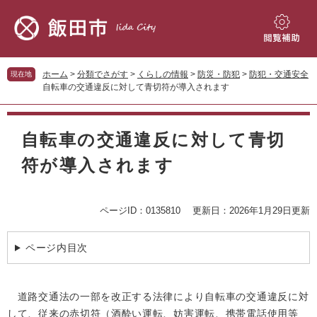
ペ
メ
ー
ニ
ジ
ュ
閲
の
ー
覧
先
を
補
ホーム
>
分類でさがす
>
くらしの情報
>
防災・防犯
>
防犯・交通安全
現在地
頭
飛
助
自転車の交通違反に対して青切符が導入されます
で
ば
す。
し
本
て
文
自転車の交通違反に対して青切
本
文
符が導入されます
へ
ページID：0135810
更新日：2026年1月29日更新
ページ内目次
道路交通法の一部を改正する法律により自転車の交通違反に対
して、従来の赤切符（酒酔い運転、妨害運転、携帯電話使用等