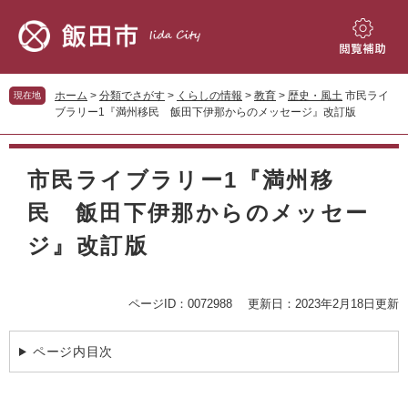
ペ
メ
ー
ニ
ジ
ュ
閲
の
ー
覧
先
を
補
ホーム
>
分類でさがす
>
くらしの情報
>
教育
>
歴史・風土
市民ライ
現在地
頭
飛
助
ブラリー1『満州移民 飯田下伊那からのメッセージ』改訂版
で
ば
す。
し
本
て
文
市民ライブラリー1『満州移
本
文
民 飯田下伊那からのメッセー
へ
ジ』改訂版
ページID：0072988
更新日：2023年2月18日更新
ページ内目次