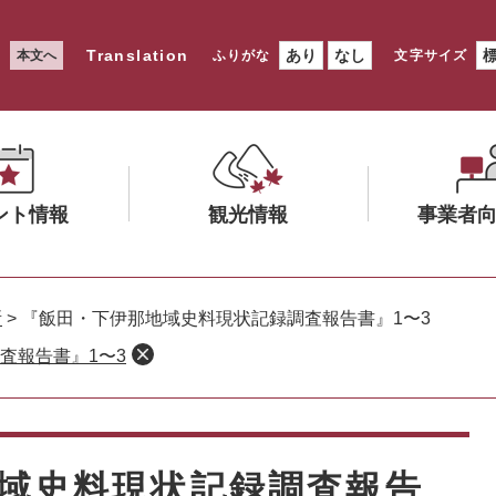
Translation
あり
なし
本文へ
ふりがな
文字サイズ
ント情報
観光情報
事業者
メ
メ
ニ
ニ
所
>
『飯田・下伊那地域史料現状記録調査報告書』1〜3
ュ
ュ
査報告書』1〜3
ー
ー
を
を
ひ
ひ
ら
ら
く
く
域史料現状記録調査報告