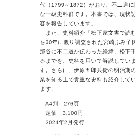
代（1799～1872）がおり、不二
な一級史料群です。本書では、現状
容を報告しています。
また、史料紹介「松下家文書で読む
を30年に渡り調査された宮崎ふみ子
那谷に不二道が伝わった経緯、松下
るまでを、史料を用いて解説してい
す。さらに、伊原五郎兵衛の明治期
業を知る上で貴重な史料も紹介して
ます。
A4判 276頁
定価 3,100円
2024年2月発行