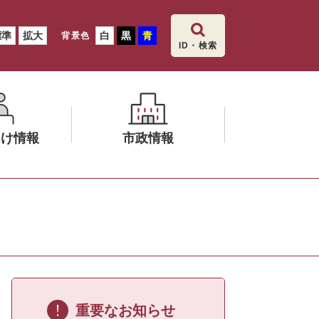
標準
拡大
白
黒
青
背景色
ID・検索
向け情報
市政情報
メ
ニ
ュ
ー
を
ひ
ら
く
重要なお知らせ