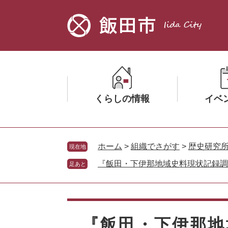
ペ
メ
ー
ニ
ジ
ュ
の
ー
先
を
頭
飛
で
ば
す。
し
くらしの情報
イベ
て
本
文
メ
メ
へ
ニ
ニ
ホーム
>
組織でさがす
>
歴史研究
現在地
ュ
ュ
『飯田・下伊那地域史料現状記録調
足あと
ー
ー
を
を
ひ
ひ
本
ら
ら
文
く
く
『飯田・下伊那地