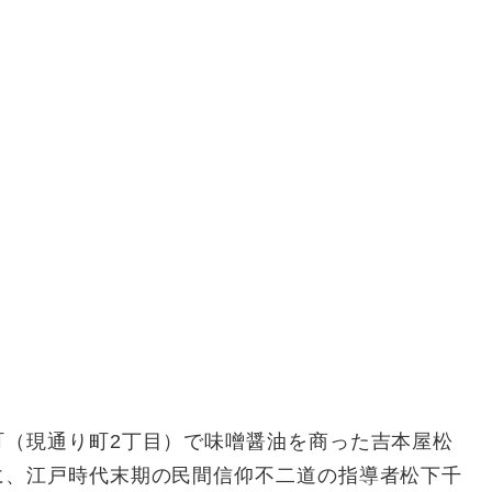
（現通り町2丁目）で味噌醤油を商った吉本屋松
に、江戸時代末期の民間信仰不二道の指導者松下千