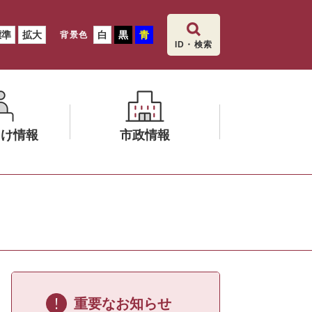
標準
拡大
白
黒
青
背景色
ID・検索
向け情報
市政情報
メ
ニ
ュ
ー
を
ひ
ら
く
重要なお知らせ