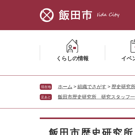
ペ
メ
ー
ニ
ジ
ュ
の
ー
先
を
頭
飛
で
ば
す。
し
くらしの情報
イベ
て
本
文
メ
メ
へ
ニ
ニ
ホーム
>
組織でさがす
>
歴史研究
現在地
ュ
ュ
飯田市歴史研究所 研究スタッフ一
足あと
ー
ー
を
を
ひ
ひ
本
ら
ら
文
く
く
飯田市歴史研究所