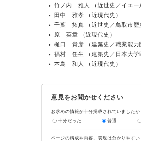
竹ノ内 雅人 （近世史／イエー
田中 雅孝 （近現代史）
千葉 拓真 （近世史／鳥取市歴
原 英章 （近現代史）
樋口 貴彦 （建築史／職業能
福村 任生 （建築史／日本大学
本島 和人 （近現代史）
意見をお聞かせください
お求めの情報が十分掲載されていましたか
十分だった
普通
ページの構成や内容、表現は分かりやすい