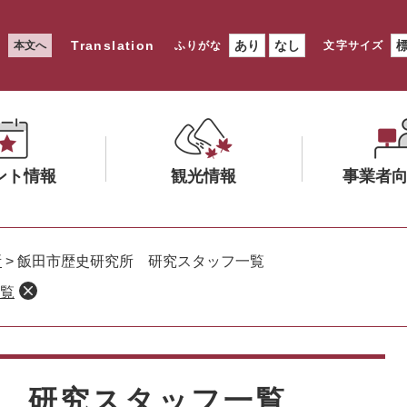
Translation
あり
なし
本文へ
ふりがな
文字サイズ
ント情報
観光情報
事業者
メ
メ
ニ
ニ
所
>
飯田市歴史研究所 研究スタッフ一覧
ュ
ュ
覧
ー
ー
を
を
ひ
ひ
ら
ら
く
く
 研究スタッフ一覧