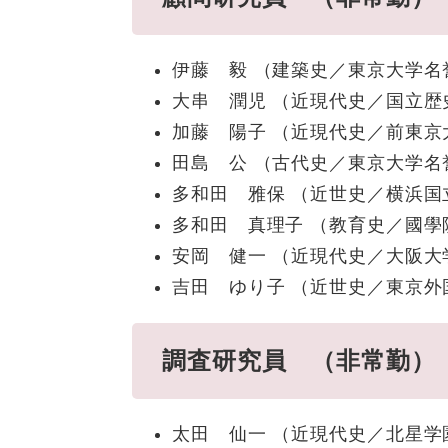
伊藤 毅 （建築史／東京大学名
大串 潤児 （近現代史／国立歴
加藤 陽子 （近現代史／前東京
田島 公 （古代史／東京大学名
多和田 雅保 （近世史／横浜国
多和田 真理子 （教育史／國學
安岡 健一 （近現代史／大阪大
吉田 ゆり子 （近世史／東京外
調査研究員 （非常
太田 仙一 （近現代史／北星学