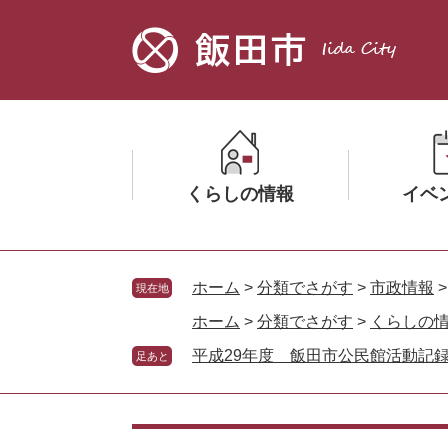
ペ
メ
ー
ニ
ジ
ュ
の
ー
先
を
頭
飛
で
ば
す。
し
くらしの情報
イベ
て
本
文
メ
メ
へ
ニ
ニ
ホーム
>
分類でさがす
>
市政情報
現在地
ュ
ュ
ホーム
>
分類でさがす
>
くらしの
ー
ー
平成29年度 飯田市公民館活動記
を
を
足あと
ひ
ひ
ら
ら
く
く
本