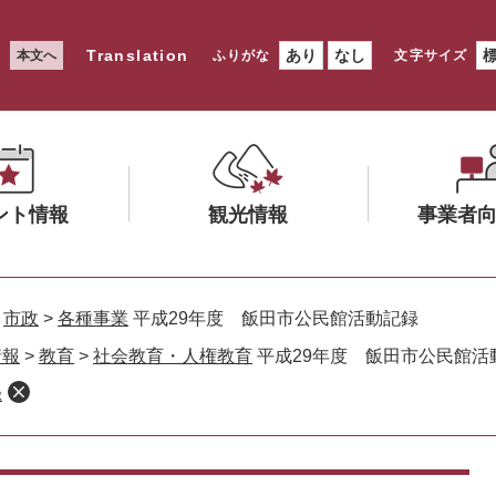
Translation
あり
なし
本文へ
ふりがな
文字サイズ
ント情報
観光情報
事業者
メ
メ
ニ
ニ
>
市政
>
各種事業
平成29年度 飯田市公民館活動記録
ュ
ュ
情報
>
教育
>
社会教育・人権教育
平成29年度 飯田市公民館活
ー
ー
録
を
を
ひ
ひ
ら
ら
く
く