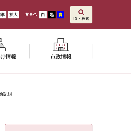
標準
拡大
白
黒
青
背景色
ID・検索
向け情報
市政情報
メ
ニ
ュ
動記録
ー
を
ひ
ら
く