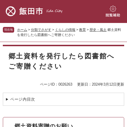
ペ
メ
ー
ニ
ジ
ュ
閲
の
ー
覧
先
を
補
ホーム
>
分類でさがす
>
くらしの情報
>
教育
>
歴史・風土
郷土資料
現在地
頭
飛
助
を発行したら図書館へご寄贈ください
で
ば
す。
し
本
て
文
郷土資料を発行したら図書館へ
本
文
ご寄贈ください
へ
ページID：0026263
更新日：2024年3月12日更新
ページ内目次
郷土資料寄贈のお願い