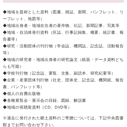
◆地域を題材とした資料（図書、雑誌、新聞、パンフレット、リ
ーフレット、地図等）
◆地域出身者・地域在住者の著作物、伝記、新聞記事、写真等
◆地域・自治体発行資料（区誌、行事記録集、概要、統計書、報
告書等）
◆研究・活動団体の刊行物（学会誌、機関誌、記念誌、活動報告
等）
◆地域の研究者・地域出身者の研究論文（紙面・データ資料どち
らも可能）
◆学校刊行物（記念誌、要覧、文集、副読本、研究紀要等）
◆企業・産業団体刊行物（社史、団体史、記念誌、機関紙、報告
書、パンフレット等）
◆個人の自費出版物
◆各種展覧会・展示会の目録、図録、解説書
◆地域の視聴覚資料（CD、DVD等）
※過去に発行された郷土資料のご寄贈については、下記中央図書
館までお問い合わせ下さい。