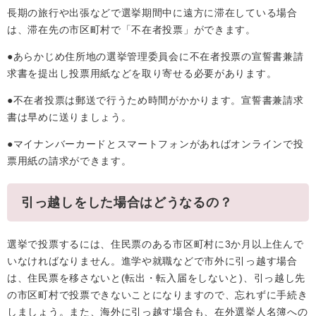
長期の旅行や出張などで選挙期間中に遠方に滞在している場合
は、滞在先の市区町村で「不在者投票」ができます。
●あらかじめ住所地の選挙管理委員会に不在者投票の宣誓書兼請
求書を提出し投票用紙などを取り寄せる必要があります。
●不在者投票は郵送で行うため時間がかかります。宣誓書兼請求
書は早めに送りましょう。
●マイナンバーカードとスマートフォンがあればオンラインで投
票用紙の請求ができます。
引っ越しをした場合はどうなるの？
選挙で投票するには、住民票のある市区町村に3か月以上住んで
いなければなりません。進学や就職などで市外に引っ越す場合
は、住民票を移さないと(転出・転入届をしないと)、引っ越し先
の市区町村で投票できないことになりますので、忘れずに手続き
しましょう。また、海外に引っ越す場合も、在外選挙人名簿への