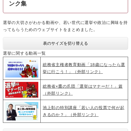
ンク集
選挙の大切さがわかる動画や、若い世代に選挙や政治に興味を持
ってもらうためのウェブサイトをまとめました。
表のサイズを切り替える
選挙に関する動画一覧
総務省主権者教育動画「18歳になったら選
挙に行こう！」
（外部リンク）
総務省×鷹の爪団「選挙はマナーだ！」篇
（外部リンク）
池上彰の特別講座「若い人の投票で何が起
きるのか？」
（外部リンク）