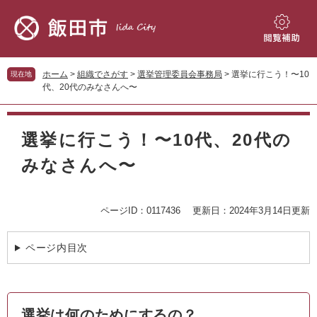
ペ
メ
ー
ニ
ジ
ュ
閲
の
ー
覧
先
を
補
ホーム
>
組織でさがす
>
選挙管理委員会事務局
>
選挙に行こう！〜10
現在地
頭
飛
助
代、20代のみなさんへ〜
で
ば
す。
し
本
て
文
選挙に行こう！〜10代、20代の
本
文
みなさんへ〜
へ
ページID：0117436
更新日：2024年3月14日更新
ページ内目次
選挙は何のためにするの？