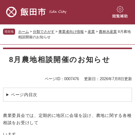
ペ
メ
ー
ニ
ジ
ュ
閲
の
ー
覧
先
を
補
ホーム
>
分類でさがす
>
事業者向け情報
>
産業
>
農林水産業
8月農地
現在地
頭
飛
助
相談開催のお知らせ
で
ば
す。
し
本
て
文
8月農地相談開催のお知らせ
本
文
へ
ページID：0007476
更新日：2026年7月8日更新
ページ内目次
農業委員会では、定期的に地区に会場を設け、農地に関する各種
相談をお受けして
います。