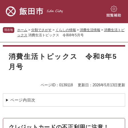
ペ
メ
ー
ニ
ジ
ュ
閲
の
ー
覧
先
を
補
ホーム
>
分類でさがす
>
くらしの情報
>
消費生活情報
>
消費生活トピ
現在地
頭
飛
助
ックス
消費生活トピックス 令和8年5月号
で
ば
す。
し
本
て
文
消費生活トピックス 令和8年5
本
文
月号
へ
ページID：0139118
更新日：2026年5月13日更新
ページ内目次
クレジットカードの不正利用に注意！