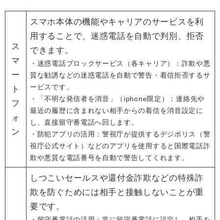
スマホ本体の機能やキャリアのサービスを利
用することで、迷惑電話を自動で判別、拒否
ス
できます。
マ
・迷惑電話ブロックサービス（各キャリア）：詐欺や悪
ー
質な勧誘などの迷惑電話を自動で警告・着信拒否するサ
ービスです。
ト
・「不明な発信者を消音」（iphone限定）：連絡先や
フ
最近の履歴に含まれない相手からの着信を消音設定に
ォ
し、直接留守番電話へ回します。
ン
・防犯アプリの活用：警視庁が提供するデジポリス（警
視庁公式サイト）などのアプリを使用すると国際電話詐
欺や悪質な電話番号を自動で警告してくれます。
しつこいセールスや還付金詐欺などの特殊詐
欺を防ぐためには相手と接触しないことが重
要です。
・留守番電話の活用：常に留守番電話に設定し、相手を