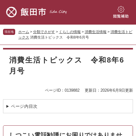
ペ
メ
ー
ニ
ジ
ュ
閲
の
ー
覧
先
を
補
ホーム
>
分類でさがす
>
くらしの情報
>
消費生活情報
>
消費生活トピ
現在地
頭
飛
助
ックス
消費生活トピックス 令和8年6月号
で
ば
す。
し
本
て
文
消費生活トピックス 令和8年6
本
文
月号
へ
ページID：0139882
更新日：2026年6月9日更新
ページ内目次
しつこい電話勧誘にお困りではありませ