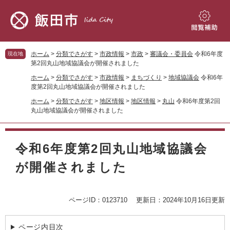
ペ
メ
ー
ニ
ジ
ュ
閲
の
ー
覧
先
を
補
ホーム
>
分類でさがす
>
市政情報
>
市政
>
審議会・委員会
令和6年度
現在地
頭
飛
助
第2回丸山地域協議会が開催されました
で
ば
ホーム
>
分類でさがす
>
市政情報
>
まちづくり
>
地域協議会
令和6年
す。
し
度第2回丸山地域協議会が開催されました
て
ホーム
>
分類でさがす
>
地区情報
>
地区情報
>
丸山
令和6年度第2回
本
丸山地域協議会が開催されました
文
へ
本
文
令和6年度第2回丸山地域協議会
が開催されました
ページID：0123710
更新日：2024年10月16日更新
ページ内目次