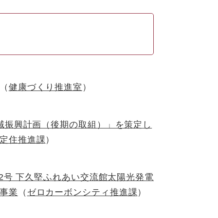
健康づくり推進室
域振興計画（後期の取組）」を策定し
定住推進課
12号 下久堅ふれあい交流館太陽光発電
事業
ゼロカーボンシティ推進課