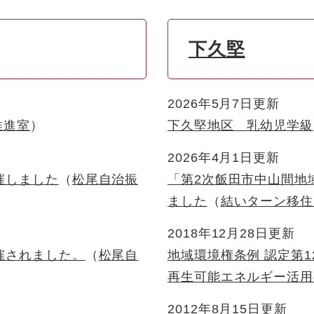
下久堅
2026年5月7日更新
推進室
下久堅地区 乳幼児学級
2026年4月1日更新
催しました
松尾自治振
「第2次飯田市中山間地
ました
結いターン移住
2018年12月28日更新
催されました。
松尾自
地域環境権条例 認定第
再生可能エネルギー活用
2012年8月15日更新