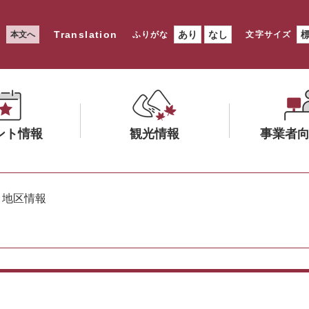
Translation
あり
なし
本文へ
ふりがな
文字サイズ
ント情報
観光情報
事業者
メ
メ
ニ
ニ
>
地区情報
ュ
ュ
ー
ー
を
を
ひ
ひ
ら
ら
く
く