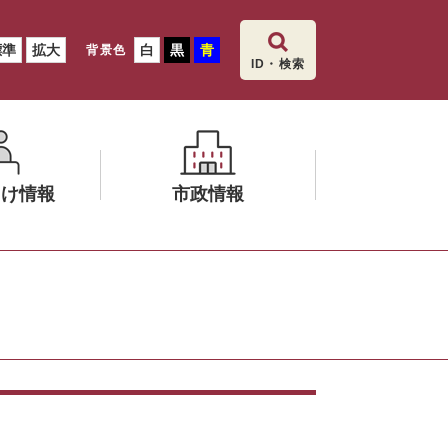
標準
拡大
白
黒
青
背景色
ID・検索
向け情報
市政情報
メ
ニ
ュ
ー
を
ひ
ら
く