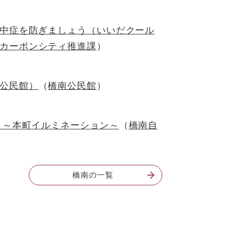
中症を防ぎましょう（いいだクール
カーボンシティ推進課
公民館）
橋南公民館
 ～本町イルミネーション～
橋南自
橋南の一覧