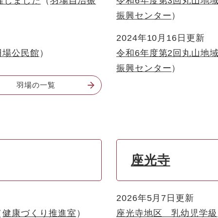
催しました
羽場自治振
令和6年度第3回丸山地
振興センター
2024年10月16日更新
羽場公民館
令和6年度第2回丸山地
振興センター
羽場の一覧
座光寺
2026年5月7日更新
健康づくり推進室
座光寺地区 乳幼児学級