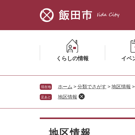
ペ
メ
ー
ニ
ジ
ュ
の
ー
先
を
頭
飛
で
ば
す。
し
くらしの情報
イベ
て
本
文
メ
メ
へ
ニ
ニ
ホーム
>
分類でさがす
>
地区情報
現在地
ュ
ュ
地区情報
足あと
ー
ー
を
を
ひ
ひ
本
ら
ら
文
く
く
地区情報