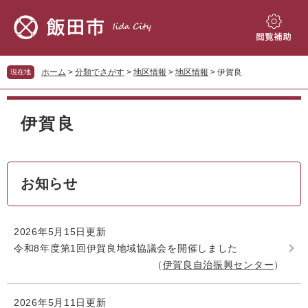
ペ
メ
ー
ニ
ジ
ュ
閲
の
ー
覧
先
を
補
ホーム
>
分類でさがす
>
地区情報
>
地区情報
>
伊賀良
現在地
頭
飛
助
で
ば
本
す。
し
文
伊賀良
て
本
文
へ
お知らせ
2026年5月15日更新
令和8年度第1回伊賀良地域協議会を開催しました
伊賀良自治振興センター
2026年5月11日更新