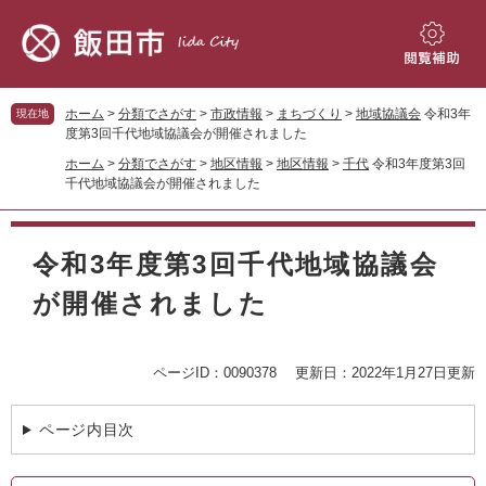
ペ
メ
ー
ニ
ジ
ュ
閲
の
ー
覧
先
を
補
ホーム
>
分類でさがす
>
市政情報
>
まちづくり
>
地域協議会
令和3年
現在地
頭
飛
助
度第3回千代地域協議会が開催されました
で
ば
ホーム
>
分類でさがす
>
地区情報
>
地区情報
>
千代
令和3年度第3回
す。
し
千代地域協議会が開催されました
て
本
本
文
文
令和3年度第3回千代地域協議会
へ
が開催されました
ページID：0090378
更新日：2022年1月27日更新
ページ内目次