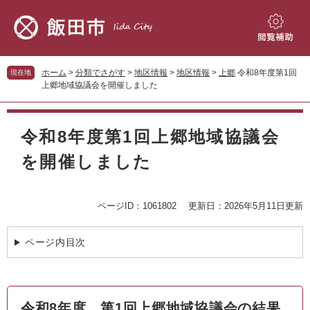
ペ
メ
ー
ニ
ジ
ュ
閲
の
ー
覧
先
を
補
ホーム
>
分類でさがす
>
地区情報
>
地区情報
>
上郷
令和8年度第1回
現在地
頭
飛
助
上郷地域協議会を開催しました
で
ば
す。
し
本
て
文
令和8年度第1回上郷地域協議会
本
文
を開催しました
へ
ページID：1061802
更新日：2026年5月11日更新
ページ内目次
令和8年度 第1回上郷地域協議会の結果