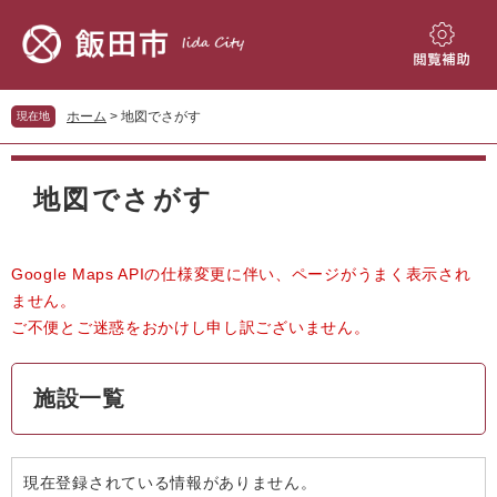
ペ
メ
ー
ニ
ジ
ュ
閲
の
ー
覧
先
を
補
ホーム
>
地図でさがす
現在地
頭
飛
助
で
ば
本
す。
し
文
地図でさがす
て
本
文
へ
Google Maps APIの仕様変更に伴い、ページがうまく表示され
ません。
ご不便とご迷惑をおかけし申し訳ございません。
施設一覧
現在登録されている情報がありません。