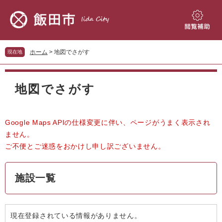
ペ
メ
ー
ニ
ジ
ュ
閲
の
ー
覧
先
を
補
ホーム
>
地図でさがす
現在地
頭
飛
助
で
ば
本
す。
し
文
地図でさがす
て
本
文
へ
Google Maps APIの仕様変更に伴い、ページがうまく表示され
ません。
ご不便とご迷惑をおかけし申し訳ございません。
施設一覧
現在登録されている情報がありません。