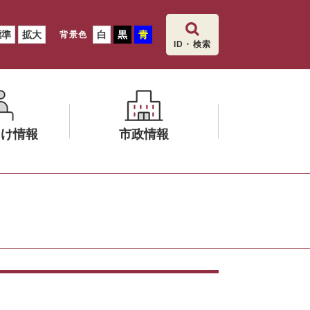
標準
拡大
白
黒
青
背景色
ID・検索
向け情報
市政情報
メ
ニ
ュ
ー
を
ひ
ら
く