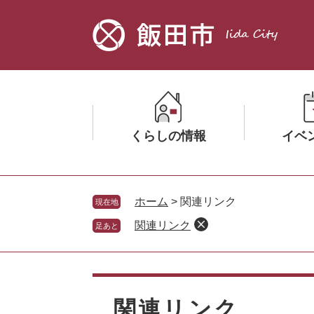
ペ
メ
ー
ニ
ジ
ュ
の
ー
先
を
頭
飛
で
ば
す。
し
くらしの情報
イベ
て
本
文
メ
メ
へ
ニ
ニ
ホーム
>
関連リンク
現在地
ュ
ュ
関連リンク
足あと
ー
ー
を
を
ひ
ひ
本
ら
ら
文
く
く
関連リンク