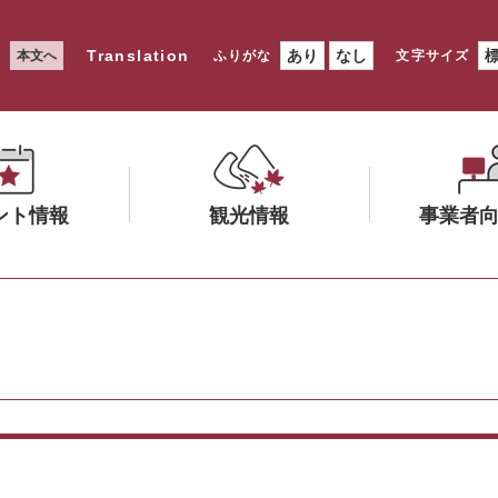
Translation
あり
なし
本文へ
ふりがな
文字サイズ
ント情報
観光情報
事業者
メ
メ
ニ
ニ
ュ
ュ
ー
ー
を
を
ひ
ひ
ら
ら
く
く