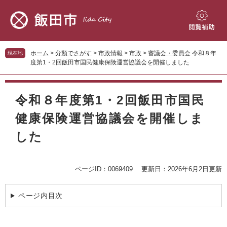
ペ
メ
ー
ニ
ジ
ュ
閲
の
ー
覧
先
を
補
ホーム
>
分類でさがす
>
市政情報
>
市政
>
審議会・委員会
令和８年
現在地
頭
飛
助
度第1・2回飯田市国民健康保険運営協議会を開催しました
で
ば
す。
し
本
て
文
令和８年度第1・2回飯田市国民
本
文
健康保険運営協議会を開催しま
へ
した
ページID：0069409
更新日：2026年6月2日更新
ページ内目次