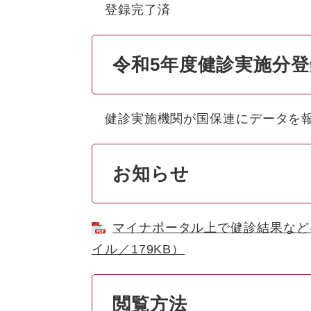
登録完了済
令和5年度健診実施分
健診実施機関が国保連にデータを報
お知らせ
マイナポータル上で健診結果など
イル／179KB）
閲覧方法