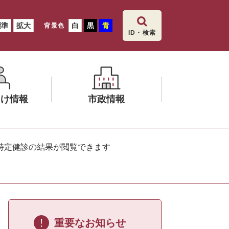
標準
拡大
白
黒
青
背景色
ID・検索
向け情報
市政情報
メ
ニ
特定健診の結果が閲覧できます
ュ
ー
を
ひ
ら
く
重要なお知らせ