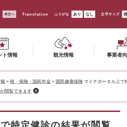
Translation
あり
なし
本文へ
ふりがな
文字サイズ
ント情報
観光情報
事業者
メ
メ
ニ
ニ
情報
>
税・保険・国民年金
>
国民健康保険
マイナポータル上で
ュ
ュ
が閲覧できます
ー
ー
を
を
ひ
ひ
ら
ら
く
く
で特定健診の結果が閲覧