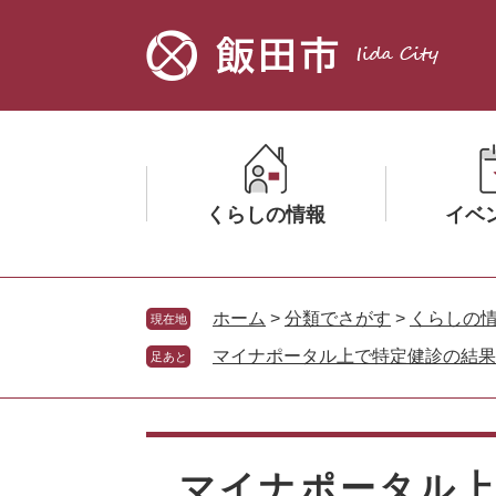
ペ
メ
ー
ニ
ジ
ュ
の
ー
先
を
頭
飛
で
ば
す。
し
くらしの情報
イベ
て
本
文
メ
メ
へ
ニ
ニ
ホーム
>
分類でさがす
>
くらしの
現在地
ュ
ュ
マイナポータル上で特定健診の結果
足あと
ー
ー
を
を
ひ
ひ
本
ら
ら
文
く
く
マイナポータル上