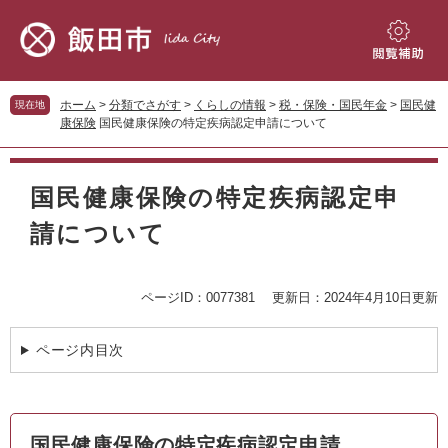
ペ
メ
ー
ニ
ジ
ュ
閲
の
ー
覧
先
を
補
ホーム
>
分類でさがす
>
くらしの情報
>
税・保険・国民年金
>
国民健
現在地
頭
飛
助
康保険
国民健康保険の特定疾病認定申請について
で
ば
す。
し
本
て
文
国民健康保険の特定疾病認定申
本
文
請について
へ
ページID：0077381
更新日：2024年4月10日更新
ページ内目次
国民健康保険の特定疾病認定申請