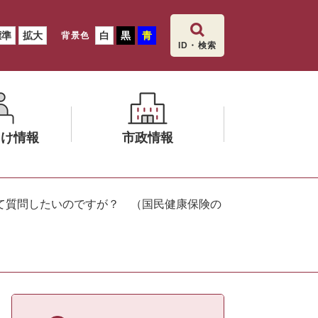
標準
拡大
白
黒
青
背景色
ID・検索
向け情報
市政情報
メ
ニ
て質問したいのですが？ （国民健康保険の
ュ
ー
を
ひ
ら
く