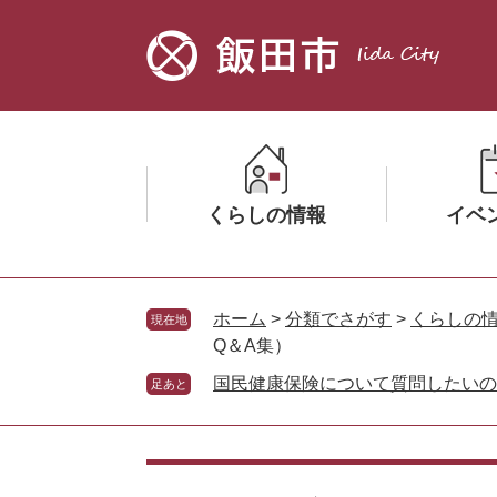
ペ
メ
ー
ニ
ジ
ュ
の
ー
先
を
頭
飛
で
ば
す。
し
くらしの情報
イベ
て
本
文
メ
メ
へ
ニ
ニ
ホーム
>
分類でさがす
>
くらしの
現在地
ュ
ュ
Q＆A集）
ー
ー
国民健康保険について質問したいの
足あと
を
を
ひ
ひ
ら
ら
本
く
く