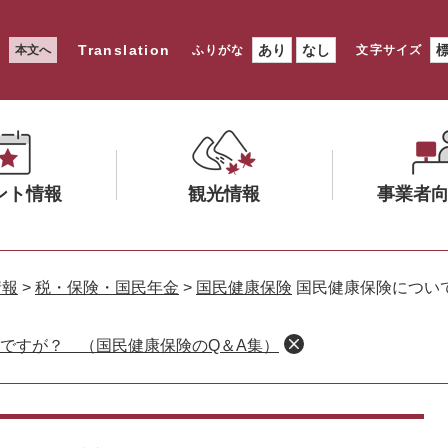
Translation
あり
なし
本文へ
ふりがな
文字サイズ
ント情報
観光情報
事業者
メ
メ
ニ
ニ
情報
>
税・保険・国民年金
>
国民健康保険
国民健康保険につい
ュ
ュ
ー
ー
ですが？ （国民健康保険のQ＆A集）
を
を
ひ
ひ
ら
ら
く
く