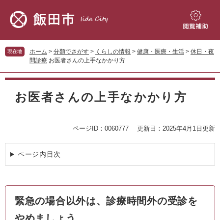
ペ
メ
ー
ニ
ジ
ュ
閲
の
ー
覧
先
を
補
ホーム
>
分類でさがす
>
くらしの情報
>
健康・医療・生活
>
休日・夜
現在地
頭
飛
助
間診療
お医者さんの上手なかかり方
で
ば
す。
し
本
て
文
お医者さんの上手なかかり方
本
文
へ
ページID：0060777
更新日：2025年4月1日更新
ページ内目次
緊急の場合以外は、診療時間外の受診を
やめましょう