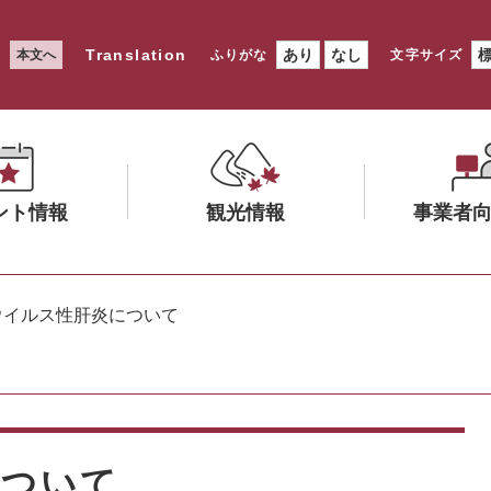
Translation
あり
なし
本文へ
ふりがな
文字サイズ
ント情報
観光情報
事業者
メ
メ
ニ
ニ
ウイルス性肝炎について
ュ
ュ
ー
ー
を
を
ひ
ひ
ら
ら
く
く
について