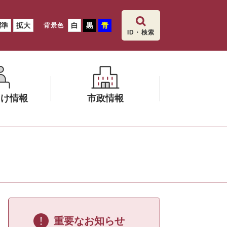
標準
拡大
白
黒
青
背景色
ID・検索
向け情報
市政情報
メ
ニ
ュ
ー
を
ひ
ら
く
重要なお知らせ