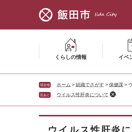
ペ
メ
ー
ニ
ジ
ュ
の
ー
先
を
頭
飛
で
ば
す。
し
くらしの情報
イベ
て
本
文
メ
メ
へ
ニ
ニ
ホーム
>
組織でさがす
>
保健課
>
現在地
ュ
ュ
ウイルス性肝炎について
足あと
ー
ー
を
を
ひ
ひ
本
ら
ら
文
く
く
ウイルス性肝炎