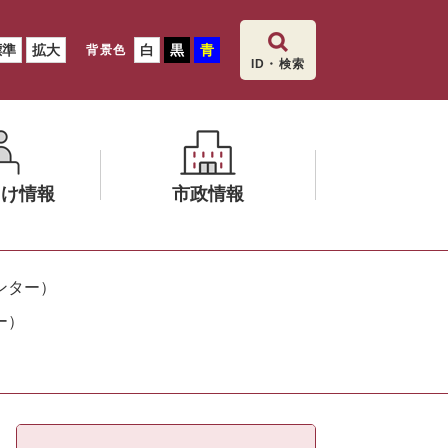
標準
拡大
白
黒
青
背景色
ID・検索
向け情報
市政情報
メ
ニ
ンター）
ュ
ー）
ー
を
ひ
ら
く