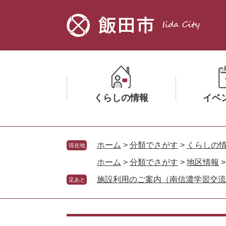
ペ
メ
ー
ニ
ジ
ュ
の
ー
先
を
頭
飛
で
ば
す。
し
くらしの情報
イベ
て
本
文
メ
メ
へ
ニ
ニ
ホーム
>
分類でさがす
>
くらしの
現在地
ュ
ュ
ホーム
>
分類でさがす
>
地区情報
ー
ー
施設利用のご案内（南信濃学習交流
を
を
足あと
ひ
ひ
ら
ら
く
く
本