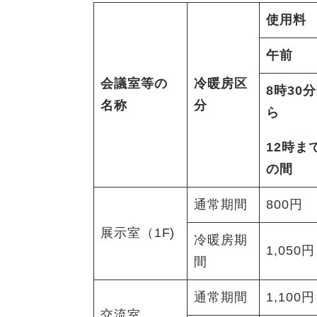
使用料
午前
会議室等の
冷暖房区
8時30
名称
分
ら
12時ま
の間
通常期間
800円
展示室（1F)
冷暖房期
1,050円
間
通常期間
1,100円
交流室