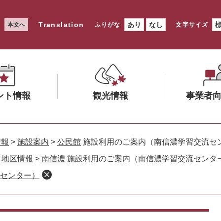
Translation
あり
なし
本文へ
ふりがな
文字サイズ
ント情報
観光情報
事業者
メ
メ
ニ
ニ
情報
>
施設案内
>
公民館
施設利用のご案内（南信濃学習交流セ
ュ
ュ
>
地区情報
>
南信濃
施設利用のご案内（南信濃学習交流センタ
ー
ー
センター）
を
を
ひ
ひ
ら
ら
く
く