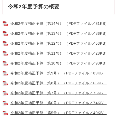
令和2年度予算の概要
令和2年度補正予算（第14号） （PDFファイル／81KB）
令和2年度補正予算（第13号） （PDFファイル／86KB）
令和2年度補正予算（第12号） （PDFファイル／53KB）
令和2年度補正予算（第11号） （PDFファイル／28KB）
令和2年度補正予算（第10号） （PDFファイル／93KB）
令和2年度補正予算（第9号） （PDFファイル／89KB）
令和2年度補正予算（第8号） （PDFファイル／66KB）
令和2年度補正予算（第7号） （PDFファイル／76KB）
令和2年度補正予算（第6号） （PDFファイル／74KB）
令和2年度補正予算（第5号） （PDFファイル／40KB）