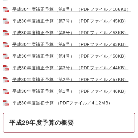
平成30年度補正予算（第8号） （PDFファイル／106KB）
平成30年度補正予算（第7号） （PDFファイル／45KB）
平成30年度補正予算（第6号） （PDFファイル／53KB）
平成30年度補正予算（第5号） （PDFファイル／93KB）
平成30年度補正予算（第4号） （PDFファイル／50KB）
平成30年度補正予算（第3号） （PDFファイル／44KB）
平成30年度補正予算（第2号） （PDFファイル／57KB）
平成30年度補正予算（第1号） （PDFファイル／46KB）
平成30年度当初予算 （PDFファイル／4.12MB）
平成29年度予算の概要