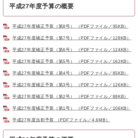
平成27年度予算の概要
平成27年度補正予算（第8号） （PDFファイル／95KB）
平成27年度補正予算（第7号） （PDFファイル／128KB）
平成27年度補正予算（第6号） （PDFファイル／124KB）
平成27年度補正予算（第5号） （PDFファイル／162KB）
平成27年度補正予算（第4号） （PDFファイル／85KB）
平成27年度補正予算（第3号） （PDFファイル／126KB）
平成27年度補正予算（第2号） （PDFファイル／88KB）
平成27年度補正予算（第1号） （PDFファイル／106KB）
平成27年度当初予算 （PDFファイル／4.6MB）