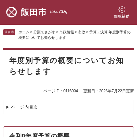
ペ
メ
ー
ニ
ジ
ュ
閲
の
ー
覧
先
を
補
ホーム
>
分類でさがす
>
市政情報
>
市政
>
予算・決算
年度別予算の
現在地
頭
飛
助
概要についてお知らせします
で
ば
す。
し
本
て
文
年度別予算の概要についてお知
本
文
らせします
へ
ページID：0116094
更新日：2026年7月22日更新
ページ内目次
令和8年度予算の概要