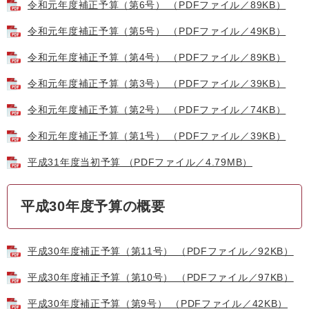
令和元年度補正予算（第6号） （PDFファイル／89KB）
令和元年度補正予算（第5号） （PDFファイル／49KB）
令和元年度補正予算（第4号） （PDFファイル／89KB）
令和元年度補正予算（第3号） （PDFファイル／39KB）
令和元年度補正予算（第2号） （PDFファイル／74KB）
令和元年度補正予算（第1号） （PDFファイル／39KB）
平成31年度当初予算 （PDFファイル／4.79MB）
平成30年度予算の概要
平成30年度補正予算（第11号） （PDFファイル／92KB）
平成30年度補正予算（第10号） （PDFファイル／97KB）
平成30年度補正予算（第9号） （PDFファイル／42KB）