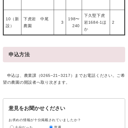
下久堅下虎
10（新
下虎岩 中尾
198〜
3
岩1684-1ほ
2
設）
農園
240
か
申込方法
申込は、農業課（0265−21−3217）までお電話ください。ご希
望の農園の開設者へ取り次ぎます。
意見をお聞かせください
お求めの情報が十分掲載されていましたか？
十分だった
普通