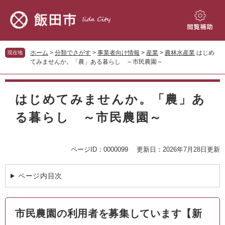
ペ
メ
ー
ニ
ジ
ュ
閲
の
ー
覧
先
を
補
ホーム
>
分類でさがす
>
事業者向け情報
>
産業
>
農林水産業
はじめ
現在地
頭
飛
助
てみませんか。「農」ある暮らし ～市民農園～
で
ば
す。
し
本
て
文
はじめてみませんか。「農」あ
本
文
る暮らし ～市民農園～
へ
ページID：0000099
更新日：2026年7月28日更新
ページ内目次
市民農園の利用者を募集しています【新