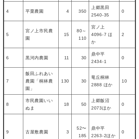
上郷黒田
4
平栗農園
4
350
0
2540-35
宮ノ上
宮ノ上市民農
80～
5
15
4096-7 ほ
2
園
110
か
鼎中平
6
黒河内農園
11
30
0
2434-1
飯田ふれあい
竜丘桐林
7
農園「桐林農
130
30
10
2888 ほか
園」
市民農園いい
上郷飯沼
8
18
50
0
ぬま
2073ほか
52〜
鼎中平
9
古屋敷農園
3
0
185
2263-2ほか