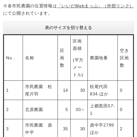
※各市民農園の位置情報は
「いいだWebまっぷ」
（外部リンク）
にて公開されています。
表のサイズを切り替える
区画
面積
区
空き
No．
名称
画
農園地番
区画
(平方
数
数
メー
トル)
市民農園 松
松尾代田
1
14
30
0
尾片羽
834 ほか
上郷黒田57-
2
北原農園
5
30～
0
1
市民農園 鼎
鼎中平2799
3
35
30
2
中平
ほか