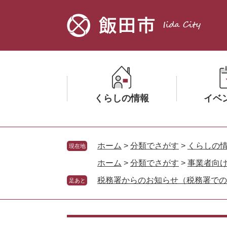
ペ
メ
ー
ニ
ジ
ュ
の
ー
先
を
頭
飛
で
ば
す。
し
くらしの情報
イベ
て
本
文
メ
メ
へ
ニ
ニ
ホーム
>
分類でさがす
>
くらしの
現在地
ュ
ュ
ホーム
>
分類でさがす
>
事業者向
ー
ー
税務署からのお知らせ（税務署での
を
を
足あと
ひ
ひ
ら
ら
く
く
本