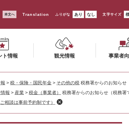
Translation
あり
なし
本文へ
ふりがな
文字サイズ
ント情報
観光情報
事業者
メ
メ
ニ
ニ
情報
>
税・保険・国民年金
>
その他の税
税務署からのお知らせ
ュ
ュ
け情報
>
産業
>
税金（事業者）
税務署からのお知らせ（税務署
ー
ー
ご相談は事前予約制です）
を
を
ひ
ひ
ら
ら
く
く