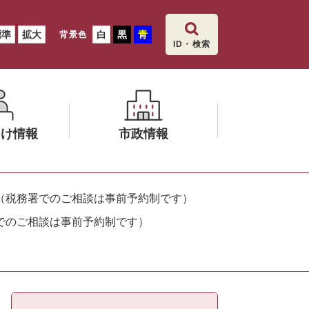
標準
拡大
白
黒
青
背景色
ID・検索
向け情報
市政情報
メ
ニ
（税務署でのご相談は事前予約制です）
ュ
でのご相談は事前予約制です）
ー
を
ひ
ら
く