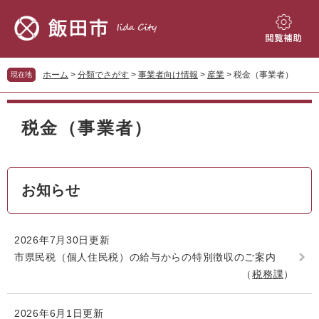
ペ
メ
ー
ニ
ジ
ュ
閲
の
ー
覧
先
を
補
ホーム
>
分類でさがす
>
事業者向け情報
>
産業
>
税金（事業者）
現在地
頭
飛
助
で
ば
本
す。
し
文
税金（事業者）
て
本
文
へ
お知らせ
2026年7月30日更新
市県民税（個人住民税）の給与からの特別徴収のご案内
税務課
2026年6月1日更新