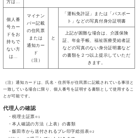
方は…
「運転免許証」または「パスポー
マイナン
個人番
ト」などの写真付身分証明書
バー記載
号カー
の住民票
上記が困難な場合は、介護保険
ドをお
または
と
証、年金手帳、福祉医療受給者証
持ちで
通知カー
などの写真のない身分証明書など
ない方
ド
の書類を２つ以上提示していただ
は…
（注）
きます。
（注）通知カードは、氏名・住所等が住民票に記載されている事項と
一致している場合に限り、個人番号を証明する書類として使用するこ
とが可能です。
代理人の確認
・税理士証票
※1
・本人確認
の方法（上表）の書類
・飯田市から送付されるプレ印字総括表
※2