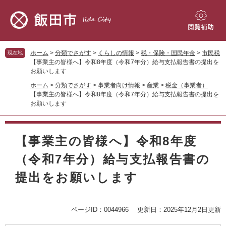
ペ
メ
ー
ニ
ジ
ュ
閲
の
ー
覧
先
を
補
ホーム
>
分類でさがす
>
くらしの情報
>
税・保険・国民年金
>
市民税
現在地
頭
飛
助
【事業主の皆様へ】令和8年度（令和7年分）給与支払報告書の提出を
で
ば
お願いします
す。
し
ホーム
>
分類でさがす
>
事業者向け情報
>
産業
>
税金（事業者）
て
【事業主の皆様へ】令和8年度（令和7年分）給与支払報告書の提出を
本
お願いします
文
へ
本
文
【事業主の皆様へ】令和8年度
（令和7年分）給与支払報告書の
提出をお願いします
ページID：0044966
更新日：2025年12月2日更新