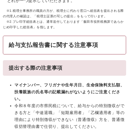
どれか一つ提示していただきます。
※1.税理士事務所の職員の方が、税理士に代わり窓口へ総括表を提出される際
の代理人の確認は、「税理士証票の写しの提出」をもって行います。
※
2.プレ印字総括表とは、通常送付しております「飯田市役所税務課であらか
じめ印字した総括表」を指します。
給与支払報告書に関する注意事項
提出する際の注意事項
マイナンバー、フリガナや生年月日、生命保険料支払額、
扶養親族の氏名等の記載漏れがないようにご注意くださ
い。
令和８年度の市県民税について、給与からの特別徴収がで
きる方と「中途退職」「短期雇用者」「乙欄適用者」等の
理由により特別徴収ができない（普通徴収）方を、普通徴
収切替理由書で仕切り、提出してください。