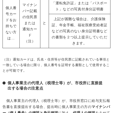
「運転免許証」または「パスポー
マイナン
個人番
ト」などの写真付身分証明書
バー記載
号カー
の住民票
上記が困難な場合は、介護保険
ドをお
または
と
証、年金手帳、福祉医療受給者証
持ちで
通知カー
などの写真のない身分証明書など
ない方
ド
の書類を２つ以上提示していただ
は…
（注）
きます。
（注）通知カードは、氏名・住所等が住民票に記載されている事項と
一致している場合に限り、個人番号を証明する書類として使用するこ
とが可能です。
個人事業主の代理人（税理士等）が、市役所に直接提
出する場合の注意点
個人事業主の代理人（税理士等）が、市役所窓口に給与支払報
告書を直接提出する場合、提出時に個人事業主の方の
マイナンバ
ー（個人番号）の確認と身元確認
に加え、
代理人の確認
をさせて