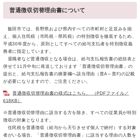
普通徴収切替理由書について
飯田市では、長野県および県内すべての市町村と足並みを揃
え、個人住民税（市民税・県民税）の特別徴収を徹底するため、
平成30年度から、原則としてすべての給与支払者を特別徴収義
務者に指定しています。
退職者など普通徴収となる場合は、給与支払報告書の総括表と
併せて11月中旬に発送しております「普通徴収切替理由書」の
提出と、給与支払報告書の摘要欄へ該当理由（普A～普F)の記載
が必要になりますので、ご注意ください。
普通徴収切替理由書の様式はこちら。 （PDFファイル／
618KB）
※普通徴収切替理由に該当する方を除き、すべての従業員が特別
徴収の対象となります。
住民税を普通徴収（給与から天引きせず個人で納付）する対象
者がいる場合、「普通徴収切替理由書」に該当する理由の人数を