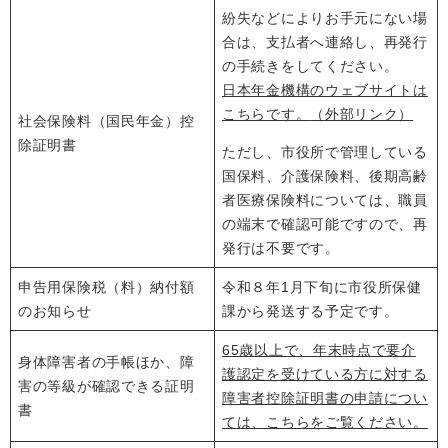
紛失などによりお手元にない場
合は、支払者へ連絡し、再発行
の手続きをしてください。
日本年金機構のウェブサイトは
こちらです。
（外部リンク）
社会保険料（国民年金）控
除証明書
ただし、市役所で管理している
国保料、介護保険料、後期高齢
者医療保険料については、職員
の端末で確認可能ですので、再
発行は不要です。
申告用保険税（料）納付額
令和８年1月下旬に市役所保健
のお知らせ
課から発送する予定です。
65歳以上で、年末時点で要介
身体障害者の手帳ほか、障
護認定を受けている方に対する
害の等級が確認できる証明
障害者控除証明書の申請につい
書
ては、こちらをご覧ください。