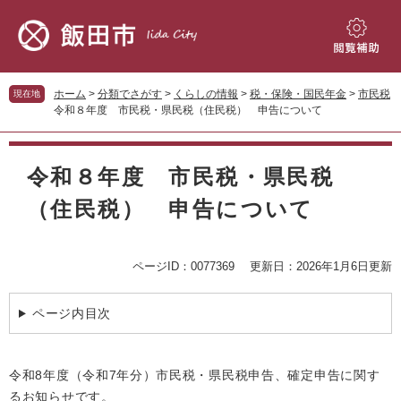
ペ
メ
ー
ニ
ジ
ュ
閲
の
ー
覧
先
を
補
ホーム
>
分類でさがす
>
くらしの情報
>
税・保険・国民年金
>
市民税
現在地
頭
飛
助
令和８年度 市民税・県民税（住民税） 申告について
で
ば
す。
し
本
て
文
令和８年度 市民税・県民税
本
文
（住民税） 申告について
へ
ページID：0077369
更新日：2026年1月6日更新
ページ内目次
令和8年度（令和7年分）市民税・県民税申告、確定申告に関す
るお知らせです。