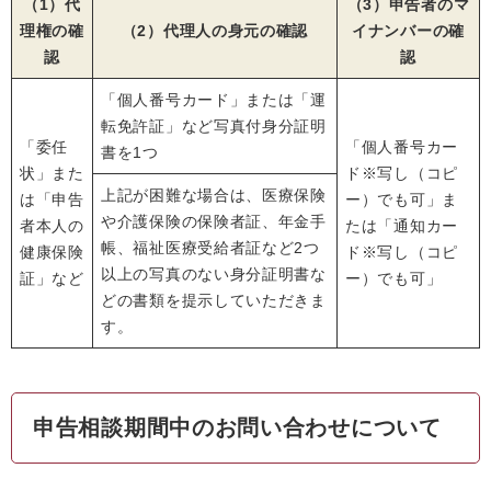
（1）代
（3）申告者のマ
理権の確
（2）代理人の身元の確認
イナンバーの確
認
認
「個人番号カード」または「運
転免許証」など写真付身分証明
「委任
「個人番号カー
書を1つ
状」また
ド※写し（コピ
上記が困難な場合は、医療保険
は「申告
ー）でも可」ま
や介護保険の保険者証、年金手
者本人の
たは「通知カー
帳、福祉医療受給者証など2つ
健康保険
ド※写し（コピ
以上の写真のない身分証明書な
証」など
ー）でも可」
どの書類を提示していただきま
す。
申告相談期間中のお問い合わせについて