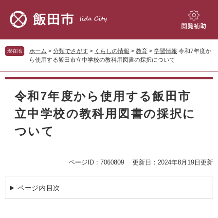
ペ
メ
ー
ニ
ジ
ュ
閲
の
ー
覧
先
を
補
ホーム
>
分類でさがす
>
くらしの情報
>
教育
>
学習情報
令和7年度か
現在地
頭
飛
助
ら使用する飯田市立中学校の教科用図書の採択について
で
ば
す。
し
本
て
文
令和7年度から使用する飯田市
本
文
立中学校の教科用図書の採択に
へ
ついて
ページID：7060809
更新日：2024年8月19日更新
ページ内目次