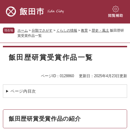
ペ
メ
ー
ニ
ジ
ュ
閲
の
ー
覧
先
を
補
ホーム
>
分類でさがす
>
くらしの情報
>
教育
>
歴史・風土
飯田歴研
現在地
頭
飛
助
賞受賞作品一覧
で
ば
す。
し
本
て
文
飯田歴研賞受賞作品一覧
本
文
へ
ページID：0128860
更新日：2025年4月23日更新
ページ内目次
飯田歴研賞受賞作品の紹介