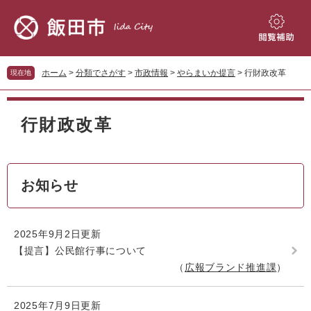
ペ
メ
ー
ニ
ジ
ュ
閲
の
ー
覧
先
を
補
ホーム
>
分類でさがす
>
市政情報
>
やらまいか提言
>
行財政改革
現在地
頭
飛
助
で
ば
本
す。
し
文
行財政改革
て
本
文
へ
お知らせ
2025年9月2日更新
【提言】公民館行事について
広報ブランド推進課
2025年7月9日更新