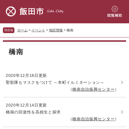
ペ
メ
ー
ニ
ジ
ュ
閲
の
ー
覧
先
を
補
ホーム
>
イベント
>
地区情報
>
橋南
現在地
頭
飛
助
で
ば
本
す。
し
文
橋南
て
本
文
へ
2020年12月18日更新
聖歌隊もマスクをつけて ～本町イルミネーション～
橋南自治振興センター
2020年12月14日更新
橋南の回遊性を高校生と探求
橋南自治振興センター